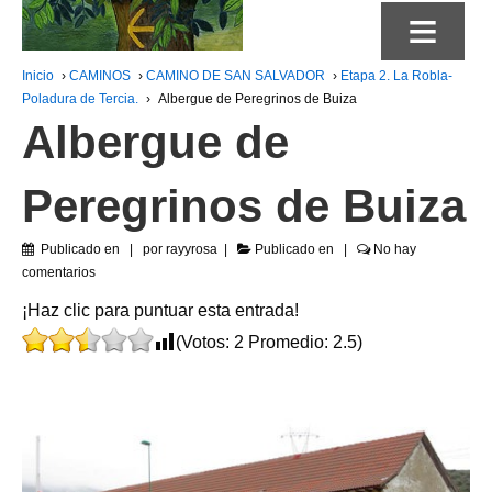
≡
Inicio
›
CAMINOS
›
CAMINO DE SAN SALVADOR
›
Etapa 2. La Robla-
Poladura de Tercia.
›
Albergue de Peregrinos de Buiza
Albergue de
Peregrinos de Buiza
Publicado en
por
rayyrosa
Publicado en
No hay
comentarios
¡Haz clic para puntuar esta entrada!
(Votos:
2
Promedio:
2.5
)