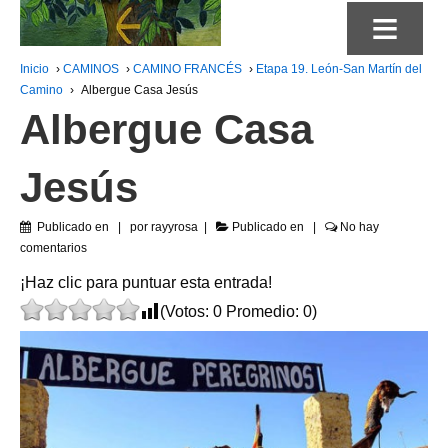
≡
Inicio
›
CAMINOS
›
CAMINO FRANCÉS
›
Etapa 19. León-San Martín del
Camino
›
Albergue Casa Jesús
Albergue Casa
Jesús
Publicado en
por
rayyrosa
Publicado en
No hay
comentarios
¡Haz clic para puntuar esta entrada!
(Votos:
0
Promedio:
0
)