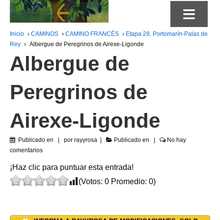
≡
Inicio
›
CAMINOS
›
CAMINO FRANCÉS
›
Etapa 28. Portomarín-Palas de
Rey
›
Albergue de Peregrinos de Airexe-Ligonde
Albergue de
Peregrinos de
Airexe-Ligonde
Publicado en
por
rayyrosa
Publicado en
No hay
comentarios
¡Haz clic para puntuar esta entrada!
(Votos:
0
Promedio:
0
)