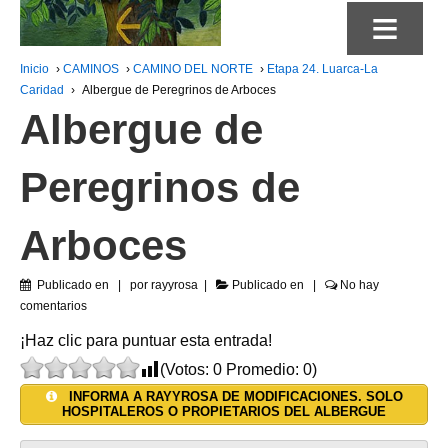
≡
Inicio
›
CAMINOS
›
CAMINO DEL NORTE
›
Etapa 24. Luarca-La
Caridad
›
Albergue de Peregrinos de Arboces
Albergue de
Peregrinos de
Arboces
Publicado en
por
rayyrosa
Publicado en
No hay
comentarios
¡Haz clic para puntuar esta entrada!
(Votos:
0
Promedio:
0
)
INFORMA A RAYYROSA DE MODIFICACIONES. SOLO
HOSPITALEROS O PROPIETARIOS DEL ALBERGUE