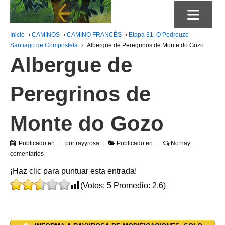
≡
Inicio
›
CAMINOS
›
CAMINO FRANCÉS
›
Etapa 31. O Pedrouzo-
Santiago de Compostela
›
Albergue de Peregrinos de Monte do Gozo
Albergue de
Peregrinos de
Monte do Gozo
Publicado en
por
rayyrosa
Publicado en
No hay
comentarios
¡Haz clic para puntuar esta entrada!
(Votos:
5
Promedio:
2.6
)