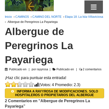
≡
Inicio
›
CAMINOS
›
CAMINO DEL NORTE
›
Etapa 18. La Isla-Villaviciosa
›
Albergue de Peregrinos La Payariega
Albergue de
Peregrinos La
Payariega
Publicado en
por
rayyrosa
Publicado en
2 comentarios
¡Haz clic para puntuar esta entrada!
(Votos:
4
Promedio:
2.3
)
INFORMA A RAYYROSA DE MODIFICACIONES. SOLO
HOSPITALEROS O PROPIETARIOS DEL ALBERGUE
2 Comentarios en “
Albergue de Peregrinos La
Payariega
”