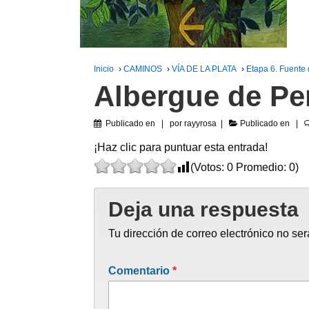
Inicio
›
CAMINOS
›
VÍA DE LA PLATA
›
Etapa 6. Fuente 
Albergue de Pe
Publicado en
por
rayyrosa
Publicado en
¡Haz clic para puntuar esta entrada!
(Votos:
0
Promedio:
0
)
Deja una respuesta
Tu dirección de correo electrónico no ser
Comentario
*