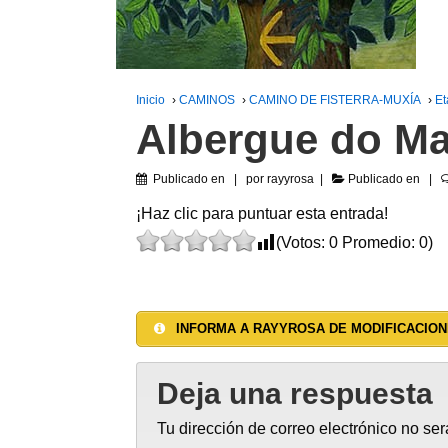
Inicio
›
CAMINOS
›
CAMINO DE FISTERRA-MUXÍA
›
Et
Albergue do Ma
Publicado en
por
rayyrosa
Publicado en
¡Haz clic para puntuar esta entrada!
(Votos:
0
Promedio:
0
)
INFORMA A RAYYROSA DE MODIFICACION
Deja una respuesta
Tu dirección de correo electrónico no ser