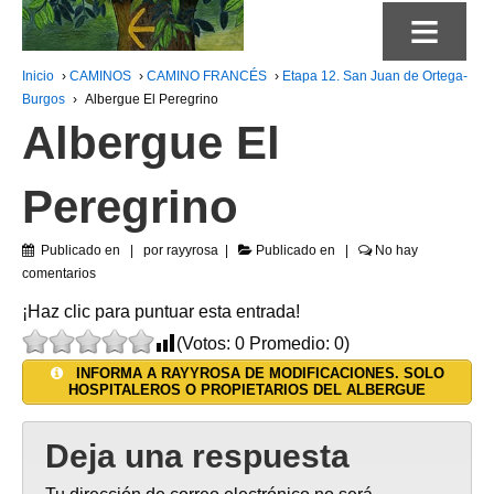
≡
Inicio
›
CAMINOS
›
CAMINO FRANCÉS
›
Etapa 12. San Juan de Ortega-
Burgos
›
Albergue El Peregrino
Albergue El
Peregrino
Publicado en
por
rayyrosa
Publicado en
No hay
comentarios
¡Haz clic para puntuar esta entrada!
(Votos:
0
Promedio:
0
)
INFORMA A RAYYROSA DE MODIFICACIONES. SOLO
HOSPITALEROS O PROPIETARIOS DEL ALBERGUE
Deja una respuesta