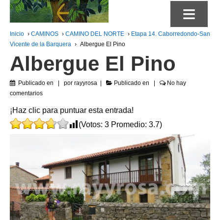
≡
Inicio
›
CAMINOS
›
CAMINO DEL NORTE
›
Etapa 14. Caborredondo-San
Vicente de la Barquera
›
Albergue El Pino
Albergue El Pino
Publicado en
por
rayyrosa
Publicado en
No hay
comentarios
¡Haz clic para puntuar esta entrada!
(Votos:
3
Promedio:
3.7
)