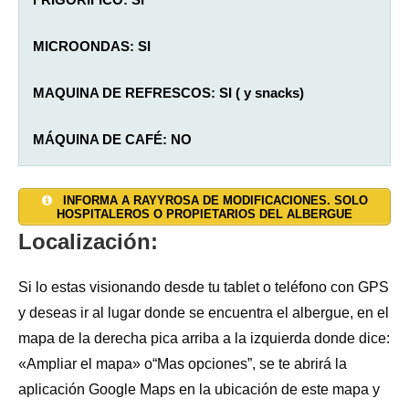
MICROONDAS: SI
MAQUINA DE REFRESCOS: SI ( y snacks)
MÁQUINA DE CAFÉ:
NO
SALON: SI (salón-comedor con TV y sofás)
AGUA CALIENTE: SI
TAQUILLAS: SI
INFORMA A RAYYROSA DE MODIFICACIONES. SOLO
HOSPITALEROS O PROPIETARIOS DEL ALBERGUE
JARDÍN: SI
DUCHAS: 5
CALEFACCIÓN: SI
Localización:
TERRAZA: NO
INODOROS: 5
TOALLAS Y SÁBANAS:
Sábanas desechables SI
Si lo estas visionando desde tu tablet o teléfono con GPS
y
sábanas de tela con coste adicional.
y deseas ir al lugar donde se encuentra el albergue, en el
ALOJAMIENTO PRIVADO: NO
LAVADORA: SI (coste adicional)
mapa de la derecha pica arriba a la izquierda donde dice:
INTERNET WI-FI: SI
«Ampliar el mapa» o“Mas opciones”, se te abrirá la
LAVADERO: SI
aplicación Google Maps en la ubicación de este mapa y
RESGUARDO BICICLETAS: SI