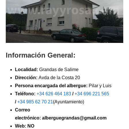
Información General:
Localidad:
Grandas de Salime
Dirección:
Avda de la Costa 20
Persona encargada del albergue:
Pilar y Luis
Teléfono:
+34 626 464 183
/
+34 696 221 565
/
+34 985 62 70 21
(Ayuntamiento)
Correo
electrónico: alberguegrandas@gmail.com
Web: NO