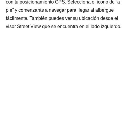
SECADORA: SI (coste adicional)
con tu posicionamiento GPS. Selecciona el icono de “a
ESTABLO: NO
pie” y comenzarás a navegar para llegar al albergue
TENDEDERO: SI
fácilmente. También puedes ver su ubicación desde el
ADMITE MASCOTAS: NO
visor Street View que se encuentra en el lado izquierdo.
BOTIQUÍN: SI