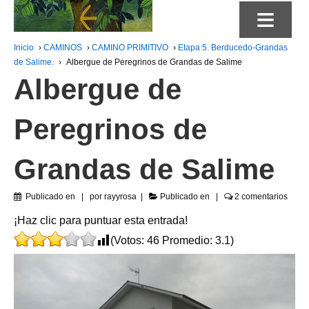
≡
Inicio
›
CAMINOS
›
CAMINO PRIMITIVO
›
Etapa 5. Berducedo-Grandas
de Salime.
›
Albergue de Peregrinos de Grandas de Salime
Albergue de
Peregrinos de
Grandas de Salime
Publicado en
por
rayyrosa
Publicado en
2 comentarios
¡Haz clic para puntuar esta entrada!
(Votos:
46
Promedio:
3.1
)