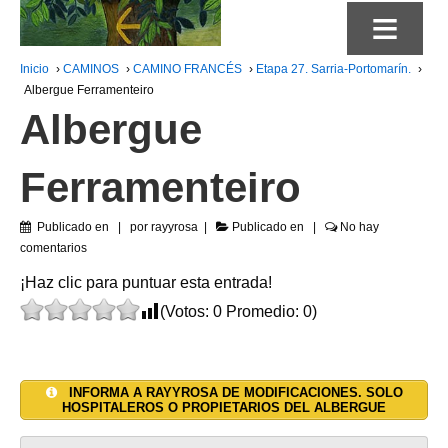
≡
Inicio
›
CAMINOS
›
CAMINO FRANCÉS
›
Etapa 27. Sarria-Portomarín.
›
Albergue Ferramenteiro
Albergue
Ferramenteiro
Publicado en
por
rayyrosa
Publicado en
No hay
comentarios
¡Haz clic para puntuar esta entrada!
(Votos:
0
Promedio:
0
)
INFORMA A RAYYROSA DE MODIFICACIONES. SOLO
HOSPITALEROS O PROPIETARIOS DEL ALBERGUE