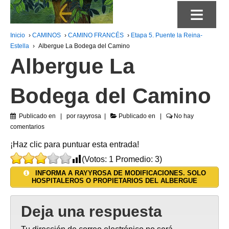
≡
Inicio
›
CAMINOS
›
CAMINO FRANCÉS
›
Etapa 5. Puente la Reina-
Estella
›
Albergue La Bodega del Camino
Albergue La
Bodega del Camino
Publicado en
por
rayyrosa
Publicado en
No hay
comentarios
¡Haz clic para puntuar esta entrada!
(Votos:
1
Promedio:
3
)
INFORMA A RAYYROSA DE MODIFICACIONES. SOLO
HOSPITALEROS O PROPIETARIOS DEL ALBERGUE
Deja una respuesta