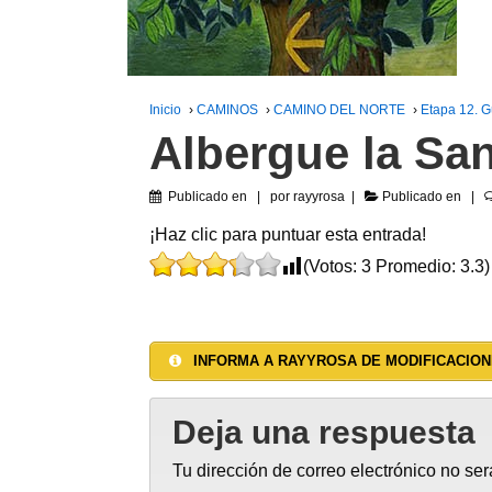
Inicio
›
CAMINOS
›
CAMINO DEL NORTE
›
Etapa 12. 
Albergue la Sa
Publicado en
por
rayyrosa
Publicado en
¡Haz clic para puntuar esta entrada!
(Votos:
3
Promedio:
3.3
)
INFORMA A RAYYROSA DE MODIFICACION
Deja una respuesta
Tu dirección de correo electrónico no ser