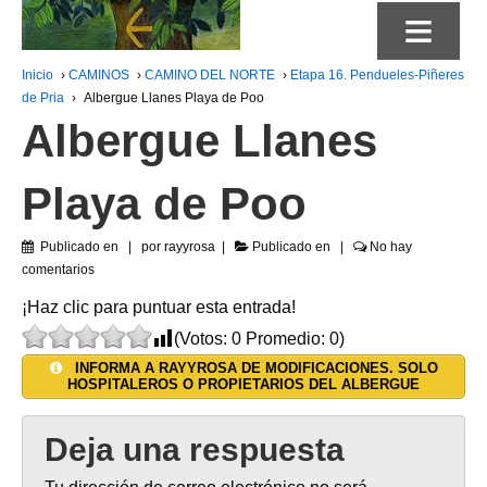
≡
Inicio
›
CAMINOS
›
CAMINO DEL NORTE
›
Etapa 16. Pendueles-Piñeres
de Pria
›
Albergue Llanes Playa de Poo
Albergue Llanes
Playa de Poo
Publicado en
por
rayyrosa
Publicado en
No hay
comentarios
¡Haz clic para puntuar esta entrada!
(Votos:
0
Promedio:
0
)
INFORMA A RAYYROSA DE MODIFICACIONES. SOLO
HOSPITALEROS O PROPIETARIOS DEL ALBERGUE
Deja una respuesta