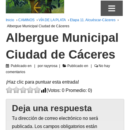
≡
Inicio
›
CAMINOS
›
VÍA DE LA PLATA
›
Etapa 11. Alcuéscar-Cáceres
›
Albergue Municipal Ciudad de Cáceres
Albergue Municipal
Ciudad de Cáceres
Publicado en
por
rayyrosa
Publicado en
No hay
comentarios
¡Haz clic para puntuar esta entrada!
(Votos:
0
Promedio:
0
)
Deja una respuesta
Tu dirección de correo electrónico no será
publicada.
Los campos obligatorios están