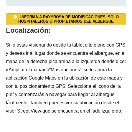
SALON: NO
AGUA CALIENTE: SI
TAQUILLAS: SI
INFORMA A RAYYROSA DE MODIFICACIONES. SOLO
HOSPITALEROS O PROPIETARIOS DEL ALBERGUE
JARDÍN: NO
DUCHAS:
CALEFACCIÓN: SI
5
Localización:
TERRAZA:
INODOROS:
TOALLAS: NO
NO
3
Si lo estas visionando desde tu tablet o teléfono con GPS
y deseas ir al lugar donde se encuentra el albergue, en el
ALOJAMIENTO PRIVADO: NO
LAVADORA: NO
SÁBANAS: NO
mapa de la derecha pica arriba a la izquierda donde dice:
«Ampliar el mapa» o“Mas opciones”, se te abrirá la
LAVADERO: NO
INTERNET: SI WIFI (conexión mala y cobertura
aplicación Google Maps en la ubicación de este mapa y
móviles muy baja)
SECADORA: NO
con tu posicionamiento GPS. Selecciona el icono de “a
RESGUARDO BICICLETAS: SI
pie” y comenzarás a navegar para llegar al albergue
TENDEDERO: NO
fácilmente. También puedes ver su ubicación desde el
ESTABLO: NO
visor Street View que se encuentra en el lado izquierdo.
BOTIQUÍN: SI