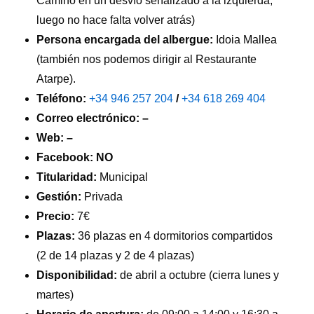
Camino en un desvío señalizado a la izquierda;
luego no hace falta volver atrás)
Persona encargada del albergue:
Idoia Mallea
(también nos podemos dirigir al Restaurante
Atarpe).
Teléfono:
+34 946 257 204
/
+34 618 269 404
Correo electrónico: –
Web: –
Facebook: NO
Titularidad:
Municipal
Gestión:
Privada
Precio:
7€
Plazas:
36 plazas en 4 dormitorios compartidos
(2 de 14 plazas y 2 de 4 plazas)
Disponibilidad:
de abril a octubre (cierra lunes y
martes)