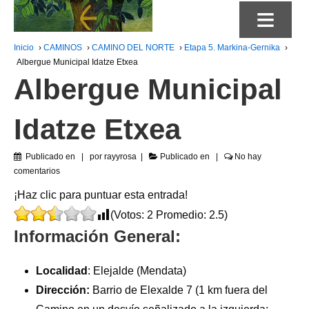
≡
Inicio
›
CAMINOS
›
CAMINO DEL NORTE
›
Etapa 5. Markina-Gernika
›
Albergue Municipal Idatze Etxea
Albergue Municipal
Idatze Etxea
Publicado en
por
rayyrosa
Publicado en
No hay
comentarios
¡Haz clic para puntuar esta entrada!
(Votos:
2
Promedio:
2.5
)
Información General:
Localidad
: Elejalde (Mendata)
Dirección:
Barrio de Elexalde 7 (1 km fuera del