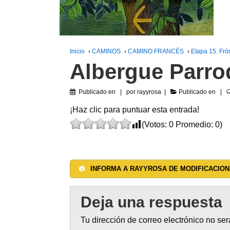
Inicio
›
CAMINOS
›
CAMINO FRANCÉS
›
Etapa 15. Fró
Albergue Parro
Publicado en
por
rayyrosa
Publicado en
¡Haz clic para puntuar esta entrada!
(Votos:
0
Promedio:
0
)
INFORMA A RAYYROSA DE MODIFICACION
Deja una respuesta
Tu dirección de correo electrónico no ser