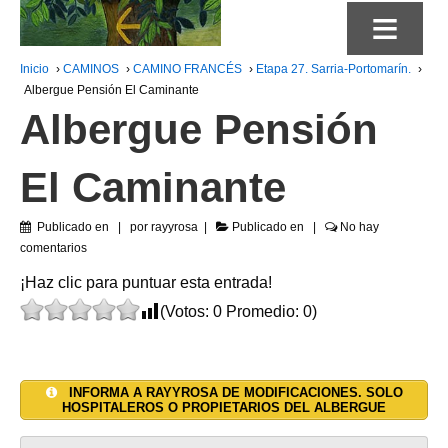
≡
Inicio
›
CAMINOS
›
CAMINO FRANCÉS
›
Etapa 27. Sarria-Portomarín.
›
Albergue Pensión El Caminante
Albergue Pensión
El Caminante
Publicado en
por
rayyrosa
Publicado en
No hay
comentarios
¡Haz clic para puntuar esta entrada!
(Votos:
0
Promedio:
0
)
INFORMA A RAYYROSA DE MODIFICACIONES. SOLO
HOSPITALEROS O PROPIETARIOS DEL ALBERGUE