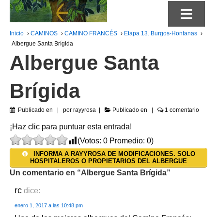
≡
Inicio
›
CAMINOS
›
CAMINO FRANCÉS
›
Etapa 13. Burgos-Hontanas
›
Albergue Santa Brígida
Albergue Santa
Brígida
Publicado en
por
rayyrosa
Publicado en
1 comentario
¡Haz clic para puntuar esta entrada!
(Votos:
0
Promedio:
0
)
INFORMA A RAYYROSA DE MODIFICACIONES. SOLO
HOSPITALEROS O PROPIETARIOS DEL ALBERGUE
Un comentario en “
Albergue Santa Brígida
”
rc
dice:
enero 1, 2017 a las 10:48 pm