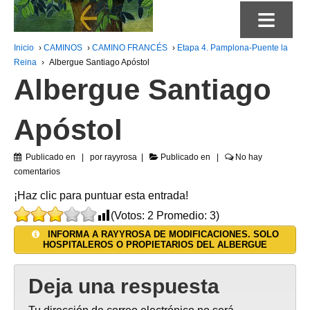
≡
Inicio
›
CAMINOS
›
CAMINO FRANCÉS
›
Etapa 4. Pamplona-Puente la
Reina
›
Albergue Santiago Apóstol
Albergue Santiago
Apóstol
Publicado en
por
rayyrosa
Publicado en
No hay
comentarios
¡Haz clic para puntuar esta entrada!
(Votos:
2
Promedio:
3
)
INFORMA A RAYYROSA DE MODIFICACIONES. SOLO
HOSPITALEROS O PROPIETARIOS DEL ALBERGUE
Deja una respuesta