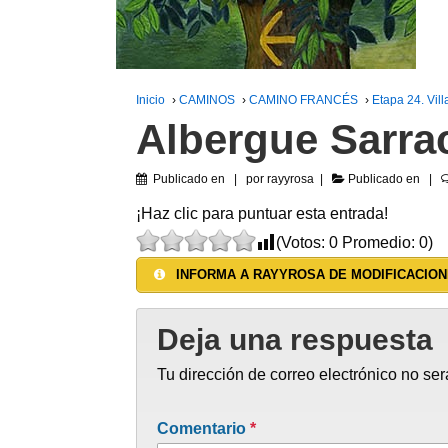
Inicio
›
CAMINOS
›
CAMINO FRANCÉS
›
Etapa 24. Vil
Albergue Sarra
Publicado en
por
rayyrosa
Publicado en
¡Haz clic para puntuar esta entrada!
(Votos:
0
Promedio:
0
)
INFORMA A RAYYROSA DE MODIFICACION
Deja una respuesta
Tu dirección de correo electrónico no ser
Comentario
*