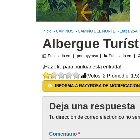
Inicio
›
CAMINOS
›
CAMINO DEL NORTE
›
Etapa 25A.
Albergue Turís
Publicado en
por
rayyrosa
Publicado en
¡Haz clic para puntuar esta entrada!
(Votos:
2
Promedio:
1.5
)
INFORMA A RAYYROSA DE MODIFICACION
Deja una respuesta
Tu dirección de correo electrónico no ser
Comentario
*