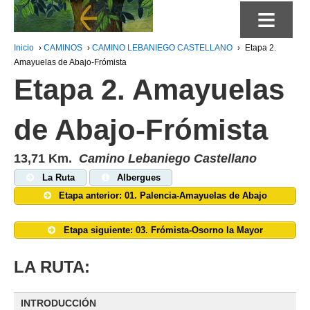
≡
Inicio
›
CAMINOS
›
CAMINO LEBANIEGO CASTELLANO
›
Etapa 2.
Amayuelas de Abajo-Frómista
Etapa 2. Amayuelas
de Abajo-Frómista
13,71 Km.
Camino Lebaniego Castellano
La Ruta
Albergues
Etapa anterior: 01. Palencia-Amayuelas de Abajo
Etapa siguiente: 03. Frómista-Osorno la Mayor
LA RUTA:
INTRODUCCIÓN