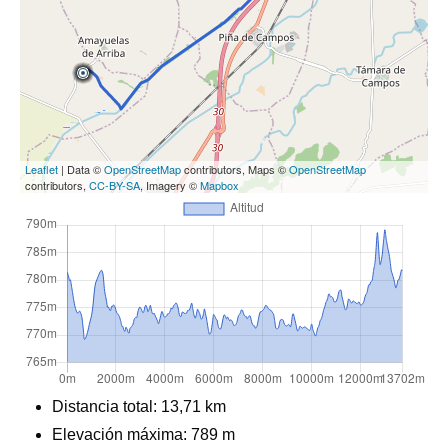
Leaflet
| Data ©
OpenStreetMap
contributors, Maps ©
OpenStreetMap
contributors,
CC-BY-SA
, Imagery ©
Mapbox
Distancia total:
13,71 km
Elevación máxima:
789 m