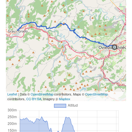
Leaflet
| Data ©
OpenStreetMap
contributors, Maps ©
OpenStreetMap
contributors,
CC-BY-SA
, Imagery ©
Mapbox