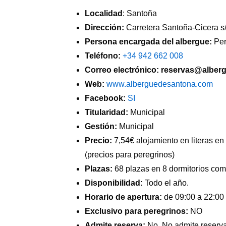
Localidad
: Santoña
Dirección:
Carretera Santoña-Cicera s/n
Persona encargada del albergue:
Per
Teléfono:
+34 942 662 008
Correo electrónico: reservas@albe
Web:
www.alberguedesantona.com
Facebook:
SI
Titularidad:
Municipal
Gestión:
Municipal
Precio:
7,54€ alojamiento en literas e
(precios para peregrinos)
Plazas:
68 plazas en 8 dormitorios com
Disponibilidad:
Todo el año.
Horario de apertura:
de 09:00 a 22:00 
Exclusivo para peregrinos:
NO
Admite reserva:
No. No admite reserva