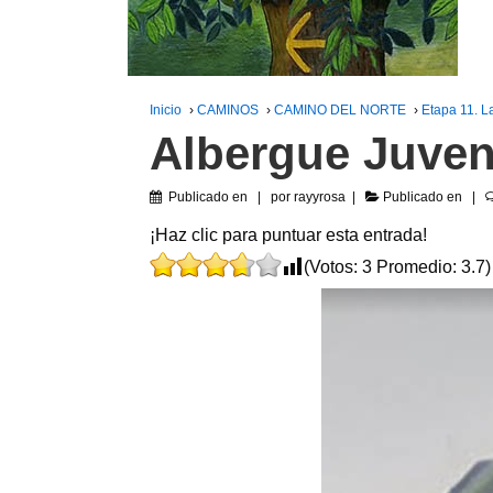
Inicio
›
CAMINOS
›
CAMINO DEL NORTE
›
Etapa 11. 
Albergue Juveni
Publicado en
por
rayyrosa
Publicado en
¡Haz clic para puntuar esta entrada!
(Votos:
3
Promedio:
3.7
)