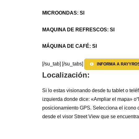
MICROONDAS: SI
MAQUINA DE REFRESCOS: SI
MÁQUINA DE CAFÉ: SI
[/su_tab] [/su_tabs]
INFORMA A RAYYROS
Localización:
Si lo estas visionando desde tu tablet o tel
izquierda donde dice: «Ampliar el mapa» o“M
posicionamiento GPS. Selecciona el icono d
desde el visor Street View que se encuentra 