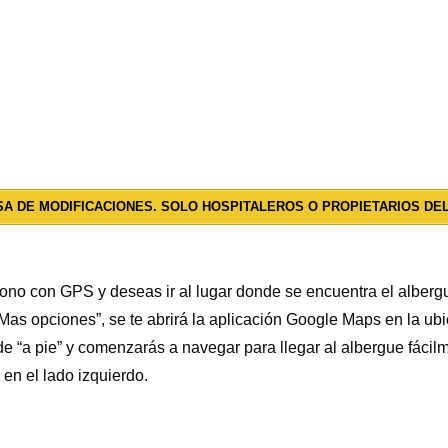
A DE MODIFICACIONES. SOLO HOSPITALEROS O PROPIETARIOS DE
éfono con GPS y deseas ir al lugar donde se encuentra el albergu
as opciones”, se te abrirá la aplicación Google Maps en la ub
e “a pie” y comenzarás a navegar para llegar al albergue fáci
en el lado izquierdo.