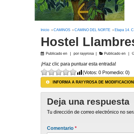
Inicio
›
CAMINOS
›
CAMINO DEL NORTE
›
Etapa 14. C
Hostel Llambre
Publicado en
por
rayyrosa
Publicado en
¡Haz clic para puntuar esta entrada!
(Votos:
0
Promedio:
0
)
INFORMA A RAYYROSA DE MODIFICACION
Deja una respuesta
Tu dirección de correo electrónico no ser
Comentario
*