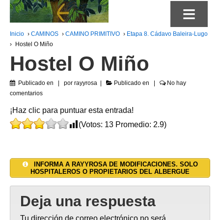
≡
Inicio
›
CAMINOS
›
CAMINO PRIMITIVO
›
Etapa 8. Cádavo Baleira-Lugo
›
Hostel O Miño
Hostel O Miño
Publicado en
por
rayyrosa
Publicado en
No hay
comentarios
¡Haz clic para puntuar esta entrada!
(Votos:
13
Promedio:
2.9
)
INFORMA A RAYYROSA DE MODIFICACIONES. SOLO
HOSPITALEROS O PROPIETARIOS DEL ALBERGUE
Deja una respuesta
Tu dirección de correo electrónico no será