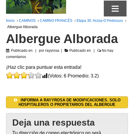
≡
Inicio
›
CAMINOS
›
CAMINO FRANCÉS
›
Etapa 30. Arzúa-O Pedrouzo
›
Albergue Alborada
Albergue Alborada
Publicado en
por
rayyrosa
Publicado en
No hay
comentarios
¡Haz clic para puntuar esta entrada!
(Votos:
6
Promedio:
3.2
)
INFORMA A RAYYROSA DE MODIFICACIONES. SOLO
HOSPITALEROS O PROPIETARIOS DEL ALBERGUE
Deja una respuesta
Tu dirección de correo electrónico no será