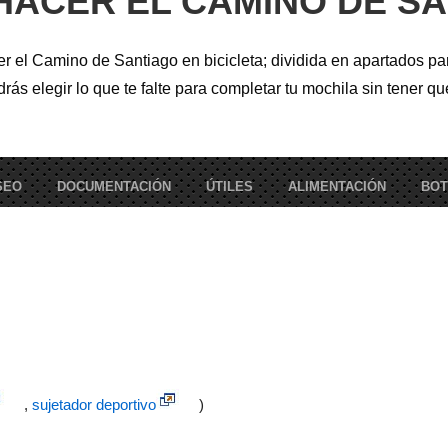
HACER EL CAMINO DE SAN
,
sujetador
)
cer el Camino de Santiago en bicicleta; dividida en apartados pa
o
capa
s elegir lo que te falte para completar tu mochila sin tener qu
te con membrana)
rias y antihistamínicas.
onal)
SEO
DOCUMENTACIÓN
ÚTILES
ALIMENTACIÓN
BOT
os
(opcional)
ón
llera de diferentes tamaños
,
sujetador deportivo
)