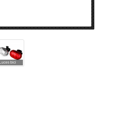
cas adversas).
o).
Luces bici