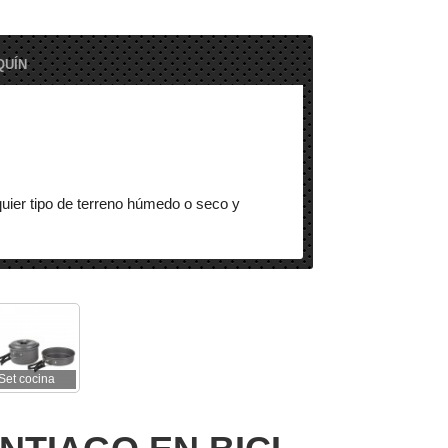
QUÍN
lquier tipo de terreno húmedo o seco y
cas adversas).
o).
Set cocina