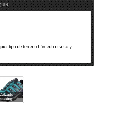
QUÍN
lquier tipo de terreno húmedo o seco y
cas adversas).
o).
Calzado
 un
cubrepantalón con membrana
trekking