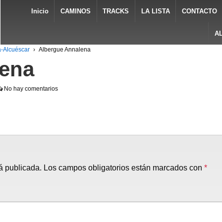
Inicio
CAMINOS
TRACKS
LA LISTA
CONTACTO
A
a-Alcuéscar
›
Albergue Annalena
lena
No hay comentarios
á publicada.
Los campos obligatorios están marcados con
*