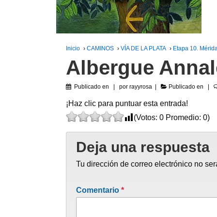
Inicio
›
CAMINOS
›
VÍA DE LA PLATA
›
Etapa 10. Mérid
Albergue Anna
Publicado en
por
rayyrosa
Publicado en
¡Haz clic para puntuar esta entrada!
(Votos:
0
Promedio:
0
)
Deja una respuesta
Tu dirección de correo electrónico no ser
Comentario
*