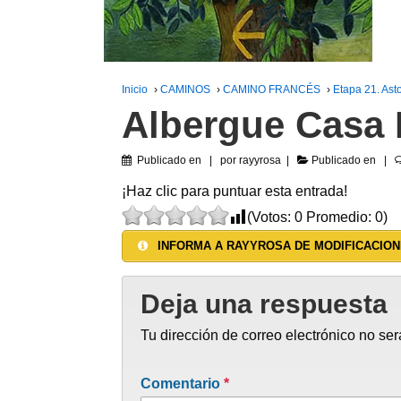
Inicio
›
CAMINOS
›
CAMINO FRANCÉS
›
Etapa 21. As
Albergue Casa 
Publicado en
por
rayyrosa
Publicado en
¡Haz clic para puntuar esta entrada!
(Votos:
0
Promedio:
0
)
INFORMA A RAYYROSA DE MODIFICACION
Deja una respuesta
Tu dirección de correo electrónico no ser
Comentario
*