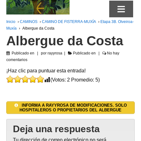
≡
Inicio
›
CAMINOS
›
CAMINO DE FISTERRA-MUXÍA
›
Etapa 3B. Olveiroa-
Muxía
›
Albergue da Costa
Albergue da Costa
Publicado en
por
rayyrosa
Publicado en
No hay
comentarios
¡Haz clic para puntuar esta entrada!
(Votos:
2
Promedio:
5
)
INFORMA A RAYYROSA DE MODIFICACIONES. SOLO
HOSPITALEROS O PROPIETARIOS DEL ALBERGUE
Deja una respuesta
Tu dirección de correo electrónico no será