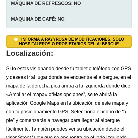
MÁQUINA DE REFRESCOS: NO
MÁQUINA DE CAFÉ: NO
SALON: SI
AGUA CALIENTE: SI
TAQUILLAS: NO
INFORMA A RAYYROSA DE MODIFICACIONES. SOLO
HOSPITALEROS O PROPIETARIOS DEL ALBERGUE
JARDÍN: NO
DUCHAS: 4
CALEFACCIÓN: SI
Localización:
TERRAZA: SI
INODOROS: 4
SÁBANAS:
NO
Si lo estas visionando desde tu tablet o teléfono con GPS
y deseas ir al lugar donde se encuentra el albergue, en el
ALOJAMIENTO PRIVADO: NO
LAVADORA: SI
TOALLAS: SI
mapa de la derecha pica arriba a la izquierda donde dice:
«Ampliar el mapa» o“Mas opciones”, se te abrirá la
LAVADERO: SI
INTERNET WIFI: SI
aplicación Google Maps en la ubicación de este mapa y
SECADORA: SI
RESGUARDO BICICLETAS: SI
con tu posicionamiento GPS. Selecciona el icono de “a
pie” y comenzarás a navegar para llegar al albergue
TENDEDERO: SI
ESTABLO: NO
fácilmente. También puedes ver su ubicación desde el
visor Street View que se encuentra en el lado izquierdo.