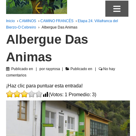
≡
Inicio
›
CAMINOS
›
CAMINO FRANCÉS
›
Etapa 24. Villafranca del
Bierzo-O Cebreiro
›
Albergue Das Animas
Albergue Das
Animas
Publicado en
por
rayyrosa
Publicado en
No hay
comentarios
¡Haz clic para puntuar esta entrada!
(Votos:
1
Promedio:
3
)