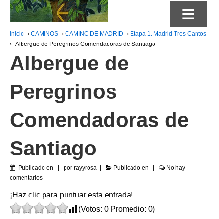
≡
Inicio
›
CAMINOS
›
CAMINO DE MADRID
›
Etapa 1. Madrid-Tres Cantos
›
Albergue de Peregrinos Comendadoras de Santiago
Albergue de
Peregrinos
Comendadoras de
Santiago
Publicado en
por
rayyrosa
Publicado en
No hay
comentarios
¡Haz clic para puntuar esta entrada!
(Votos:
0
Promedio:
0
)