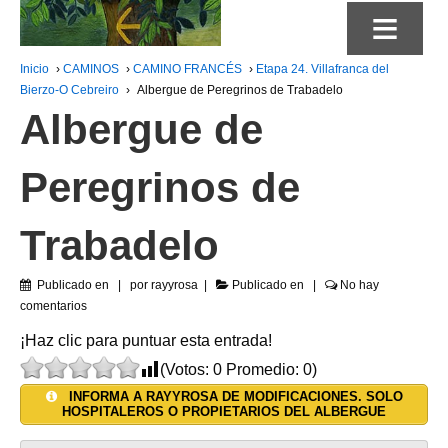
≡
Inicio
›
CAMINOS
›
CAMINO FRANCÉS
›
Etapa 24. Villafranca del
Bierzo-O Cebreiro
›
Albergue de Peregrinos de Trabadelo
Albergue de
Peregrinos de
Trabadelo
Publicado en
por
rayyrosa
Publicado en
No hay
comentarios
¡Haz clic para puntuar esta entrada!
(Votos:
0
Promedio:
0
)
INFORMA A RAYYROSA DE MODIFICACIONES. SOLO
HOSPITALEROS O PROPIETARIOS DEL ALBERGUE