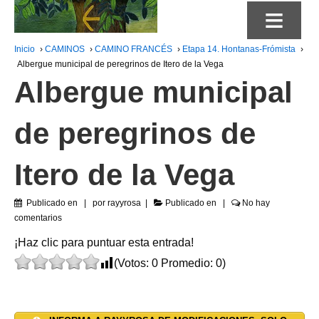
≡
Inicio
›
CAMINOS
›
CAMINO FRANCÉS
›
Etapa 14. Hontanas-Frómista
›
Albergue municipal de peregrinos de Itero de la Vega
Albergue municipal
de peregrinos de
Itero de la Vega
Publicado en
por
rayyrosa
Publicado en
No hay
comentarios
¡Haz clic para puntuar esta entrada!
(Votos:
0
Promedio:
0
)