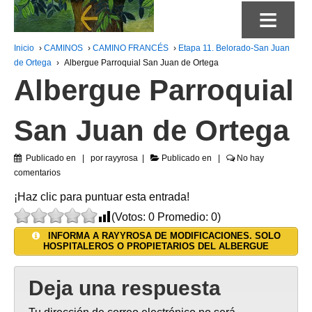
≡
Inicio
›
CAMINOS
›
CAMINO FRANCÉS
›
Etapa 11. Belorado-San Juan
de Ortega
›
Albergue Parroquial San Juan de Ortega
Albergue Parroquial
San Juan de Ortega
Publicado en
por
rayyrosa
Publicado en
No hay
comentarios
¡Haz clic para puntuar esta entrada!
(Votos:
0
Promedio:
0
)
INFORMA A RAYYROSA DE MODIFICACIONES. SOLO
HOSPITALEROS O PROPIETARIOS DEL ALBERGUE
Deja una respuesta