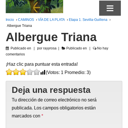
≡
Inicio
›
CAMINOS
›
VÍA DE LA PLATA
›
Etapa 1. Sevilla-Guillena
›
Albergue Triana
Albergue Triana
Publicado en
por
rayyrosa
Publicado en
No hay
comentarios
¡Haz clic para puntuar esta entrada!
(Votos:
1
Promedio:
3
)
Deja una respuesta
Tu dirección de correo electrónico no será
publicada.
Los campos obligatorios están
marcados con
*