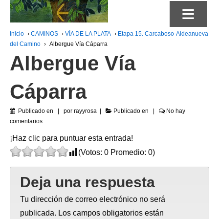
≡
Inicio
›
CAMINOS
›
VÍA DE LA PLATA
›
Etapa 15. Carcaboso-Aldeanueva
del Camino
›
Albergue Vía Cáparra
Albergue Vía
Cáparra
Publicado en
por
rayyrosa
Publicado en
No hay
comentarios
¡Haz clic para puntuar esta entrada!
(Votos:
0
Promedio:
0
)
Deja una respuesta
Tu dirección de correo electrónico no será
publicada.
Los campos obligatorios están