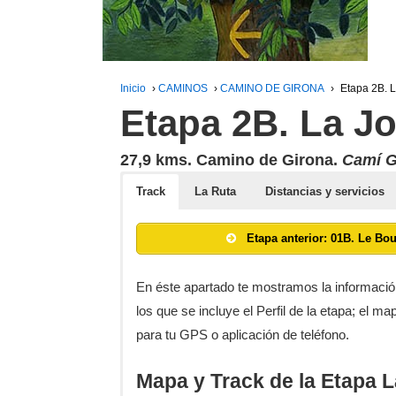
Inicio
›
CAMINOS
›
CAMINO DE GIRONA
›
Etapa 2B. 
Etapa 2B. La J
27,9 kms. Camino de Girona.
Camí G
Track
La Ruta
Distancias y servicios
Etapa anterior: 01B. Le Bo
En éste apartado te mostramos la informació
los que se incluye el Perfil de la etapa; el m
para tu GPS o aplicación de teléfono.
Mapa y Track de la Etapa 