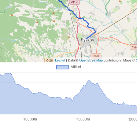
Leaflet
| Data ©
OpenStreetMap
contributors, Maps ©