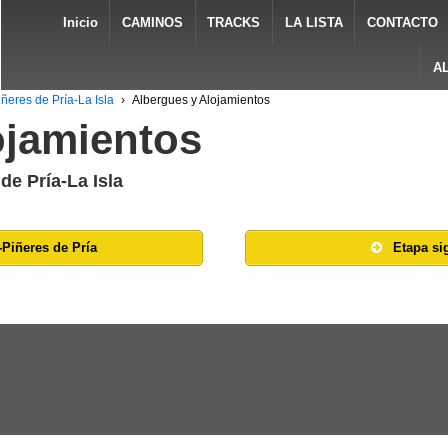
Inicio
CAMINOS
TRACKS
LA LISTA
CONTACTO
A
ñeres de Pría-La Isla
›
Albergues y Alojamientos
ojamientos
de Pría-La Isla
-Piñeres de Pría
Etapa sig