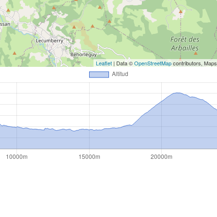
Leaflet
| Data ©
OpenStreetMap
contributors, Map