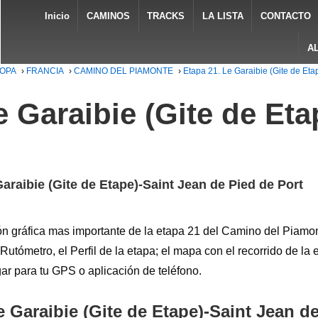
Inicio
CAMINOS
TRACKS
LA LISTA
CONTACTO
A
ROPA
›
FRANCIA
›
CAMINO DEL PIAMONTE
›
Etapa 21. Le Garaibie (Gite de Eta
 Garaibie (Gite de Eta
araibie (Gite de Etape)-Saint Jean de Pied de Port
ón gráfica mas importante de la etapa 21 del Camino del Piamon
Rutómetro, el Perfil de la etapa; el mapa con el recorrido de la 
r para tu GPS o aplicación de teléfono.
 Garaibie (Gite de Etape)-Saint Jean de