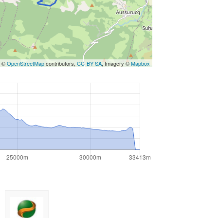
s ©
OpenStreetMap
contributors,
CC-BY-SA
, Imagery ©
Mapbox