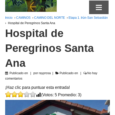
≡
Inicio
›
CAMINOS
›
CAMINO DEL NORTE
›
Etapa 1. Irún-San Sebastián
›
Hospital de Peregrinos Santa Ana
Hospital de
Peregrinos Santa
Ana
Publicado en
por
rayyrosa
Publicado en
No hay
comentarios
¡Haz clic para puntuar esta entrada!
(Votos:
5
Promedio:
3
)