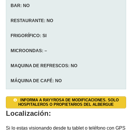
BAR: NO
RESTAURANTE: NO
FRIGORÍFICO: SI
MICROONDAS: –
MAQUINA DE REFRESCOS: NO
MÁQUINA DE CAFÉ: NO
SALON: SI
AGUA CALIENTE: SI
TAQUILLAS: NO
INFORMA A RAYYROSA DE MODIFICACIONES. SOLO
HOSPITALEROS O PROPIETARIOS DEL ALBERGUE
JARDÍN: –
DUCHAS:
CALEFACCIÓN: NO
2
Localización:
TERRAZA:
INODOROS:
TOALLAS: NO
NO
2
Si lo estas visionando desde tu tablet o teléfono con GPS