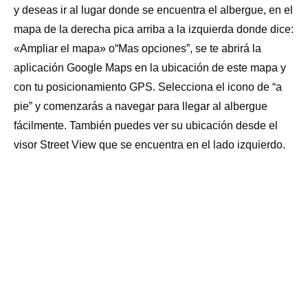
y deseas ir al lugar donde se encuentra el albergue, en el
ALOJAMIENTO PRIVADO: NO
LAVADORA: NO
SÁBANAS: NO
mapa de la derecha pica arriba a la izquierda donde dice:
«Ampliar el mapa» o“Mas opciones”, se te abrirá la
LAVADERO: SI
INTERNET: SI
aplicación Google Maps en la ubicación de este mapa y
SECADORA: SI
RESGUARDO BICICLETAS: SI
con tu posicionamiento GPS. Selecciona el icono de “a
pie” y comenzarás a navegar para llegar al albergue
TENDEDERO: SI
ESTABLO: NO
fácilmente. También puedes ver su ubicación desde el
visor Street View que se encuentra en el lado izquierdo.
BOTIQUÍN: SI