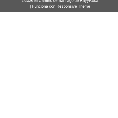
©2026 El Camino de Santiago de RayyRosa
| Funciona con
Responsive Theme