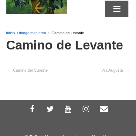
≡
Inicio
›
Image map area
›
Camino de Levante
Camino de Levante
‹
Camino del Sureste
Vía Augusta
›