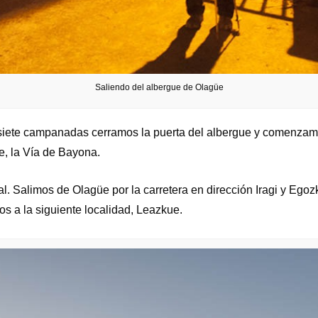
Saliendo del albergue de Olagüe
ete campanadas cerramos la puerta del albergue y comenzamos
e, la Vía de Bayona.
al. Salimos de Olagüe por la carretera en dirección Iragi y E
s a la siguiente localidad, Leazkue.