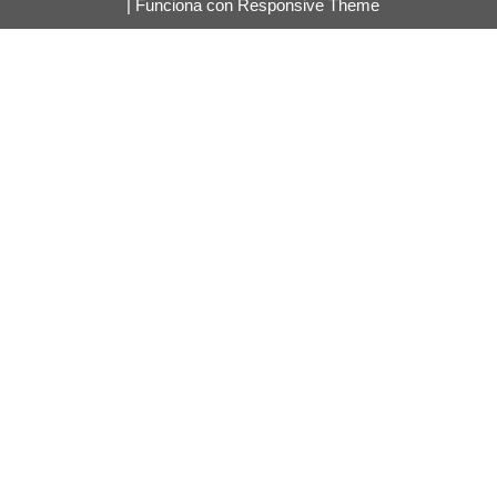
| Funciona con
Responsive Theme