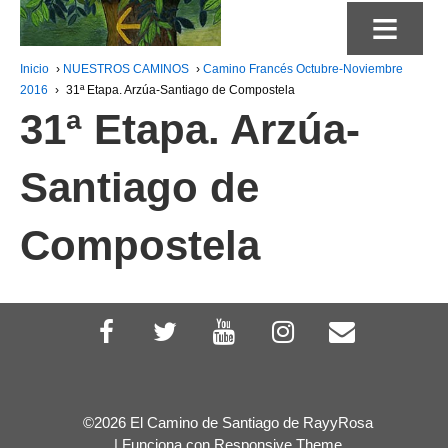
≡
Inicio
›
NUESTROS CAMINOS
›
Camino Francés Octubre-Noviembre
2016
›
31ª Etapa. Arzúa-Santiago de Compostela
31ª Etapa. Arzúa-
Santiago de
Compostela
©2026 El Camino de Santiago de RayyRosa
| Funciona con
Responsive Theme