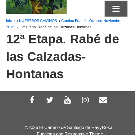
≡
Inicio
›
NUESTROS CAMINOS
›
Camino Francés Octubre-Noviembre
2016
›
12ª Etapa. Rabé de las Calzadas-Hontanas
12ª Etapa. Rabé de
las Calzadas-
Hontanas
©2026 El Camino de Santiago de RayyRosa
| Funciona con
Responsive Theme