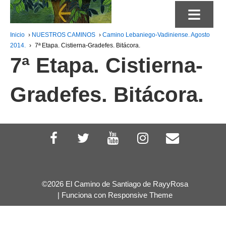
≡
Inicio
›
NUESTROS CAMINOS
›
Camino Lebaniego-Vadiniense. Agosto
2014.
›
7ª Etapa. Cistierna-Gradefes. Bitácora.
7ª Etapa. Cistierna-
Gradefes. Bitácora.
©2026 El Camino de Santiago de RayyRosa
| Funciona con
Responsive Theme